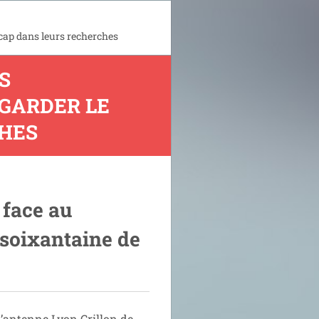
 cap dans leurs recherches
S
GARDER LE
CHES
 face au
soixantaine de