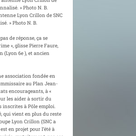
antenne Lyon Crillon de SNC
é. » Photo N. B.
pas de réponse, ça se
me », glisse Pierre Faure,
on (Lyon 6
e
), et ancien
ne association fondée en
 commissaire au Plan Jean-
tats encourageants, à «
r les aider à sortir du
 inscrites à Pôle emploi.
qui vient en plus du reste
roupe Lyon Crillon (SNC a
st en projet pour l’été à