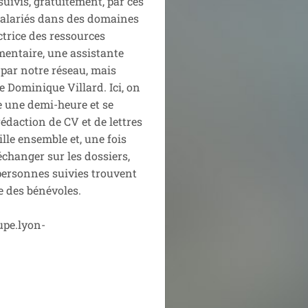
uivis, gratuitement, par ces
 salariés dans des domaines
ctrice des ressources
entaire, une assistante
 par notre réseau, mais
 Dominique Villard. Ici, on
e une demi-heure et se
rédaction de CV et de lettres
lle ensemble et, une fois
échanger sur les dossiers,
 personnes suivies trouvent
e des bénévoles.
upe.lyon-